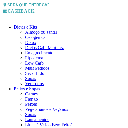
SERÁ QUE ENTREGA?
CASHBACK
Dietas e Kits
Almoço ou Jantar
Cetogênica
Detox
Dietas Gabi Martinez
Emagrecimento
Lipedema
Low Carb
Mais Pedidos
Seca Tudo
Sopas
Ver Todos
Pratos e Sopas
Carnes
Frango
Peixes
Vegetarianos e Veganos
Sopas
Lançamentos
Linha ‘Básico Bem Feito’