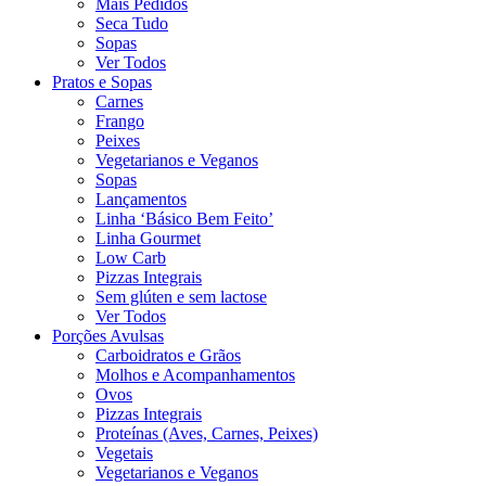
Mais Pedidos
Seca Tudo
Sopas
Ver Todos
Pratos e Sopas
Carnes
Frango
Peixes
Vegetarianos e Veganos
Sopas
Lançamentos
Linha ‘Básico Bem Feito’
Linha Gourmet
Low Carb
Pizzas Integrais
Sem glúten e sem lactose
Ver Todos
Porções Avulsas
Carboidratos e Grãos
Molhos e Acompanhamentos
Ovos
Pizzas Integrais
Proteínas (Aves, Carnes, Peixes)
Vegetais
Vegetarianos e Veganos