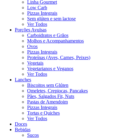
Linha Gourmet
Low Carb
Pizzas Integrais
Sem glúten e sem lactose
Ver Todos
Porções Avulsas
Carboidratos e Grãos
Molhos e Acompanhamentos
Ovos
Pizzas Integrais
Proteínas (Aves, Carnes, Peixes)
Vegetais
Vegetarianos e Veganos
Ver Todos
Lanches
Biscoitos sem Glúten
Omeletes, Crepiocas, Pancakes
Pães, Salgados Fit, Nuts
Pastas de Amendoim
Pizzas Integrais
Tortas e Quiches
Ver Todos
Doces
Bebidas
Sucos