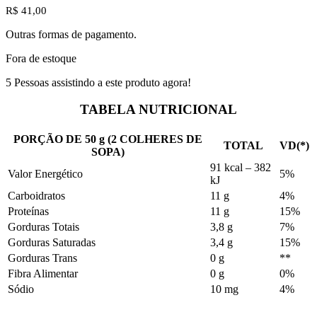
R$
41,00
Outras formas de pagamento.
Fora de estoque
5
Pessoas assistindo a este produto agora!
TABELA NUTRICIONAL
PORÇÃO DE 50 g (2 COLHERES DE
TOTAL
VD(*)
SOPA)
91 kcal – 382
Valor Energético
5%
kJ
Carboidratos
11 g
4%
Proteínas
11 g
15%
Gorduras Totais
3,8 g
7%
Gorduras Saturadas
3,4 g
15%
Gorduras Trans
0 g
**
Fibra Alimentar
0 g
0%
Sódio
10 mg
4%