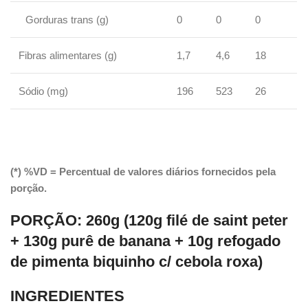
Gorduras trans (g)
0
0
0
Fibras alimentares (g)
1,7
4,6
18
Sódio (mg)
196
523
26
(*) %VD = Percentual de valores diários fornecidos pela
porção.
PORÇÃO:
260g (120g filé de saint peter
+ 130g purê de banana + 10g refogado
de pimenta biquinho c/ cebola roxa)
INGREDIENTES