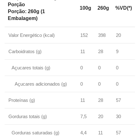
Porção
100g
260g
%VD(*)
Porção: 260g (1
Embalagem)
Valor Energético (kcal)
152
398
20
Carboidratos (g)
11
28
9
Açucares totais (g)
0
0
0
Açucares adicionados (g)
0
0
0
Proteínas (g)
11
28
57
Gorduras totais (g)
7,5
20
30
Gorduras saturadas (g)
4,4
11
57