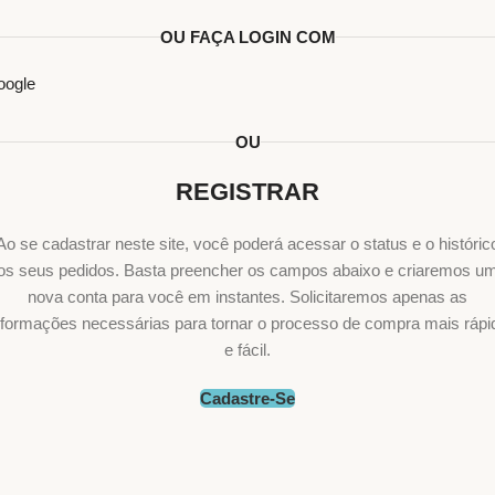
OU FAÇA LOGIN COM
oogle
OU
REGISTRAR
Ao se cadastrar neste site, você poderá acessar o status e o históric
os seus pedidos. Basta preencher os campos abaixo e criaremos u
nova conta para você em instantes. Solicitaremos apenas as
nformações necessárias para tornar o processo de compra mais rápi
e fácil.
Cadastre-Se