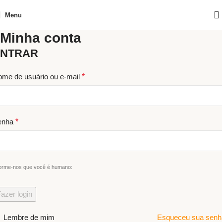
Menu
Minha conta
ENTRAR
me de usuário ou e-mail
*
enha
*
forme-nos que você é humano:
azer login
Lembre de mim
Esqueceu sua senh