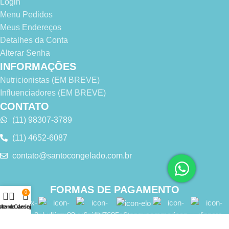
Login
Menu Pedidos
Meus Endereços
Detalhes da Conta
Alterar Senha
INFORMAÇÕES
Nutricionistas (EM BREVE)
Influenciadores (EM BREVE)
CONTATO
(11) 98307-3789
(11) 4652-6087
contato@santocongelado.com.br
FORMAS DE PAGAMENTO
0
sta de desejos
Menu
Carrinho