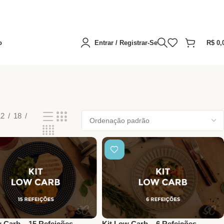
o
Entrar / Registrar-Se
R$
0,
12
18
w Carb – 15 Refeições
Kit Low Carb – 6 Refeições