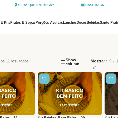
SERÁ QUE ENTREGA?
CASHBACK
 E Kits
Pratos E Sopas
Porções Avulsas
Lanches
Doces
Bebidas
Santo Prat
Show
os 11 resultados
Mostrar
9
column
24
Feito – 16
Kit Básico Bem Feito – 20
Kit Lo