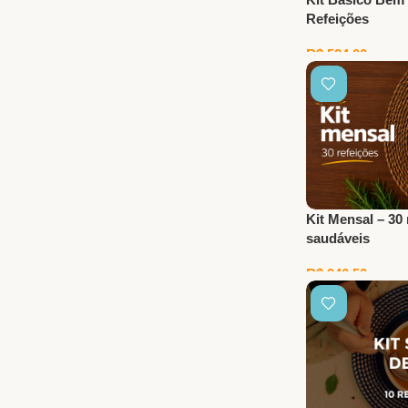
Refeições
R$
524,00
Adicionar Ao Car
Kit Mensal – 30 
saudáveis
R$
946,50
Adicionar Ao Car