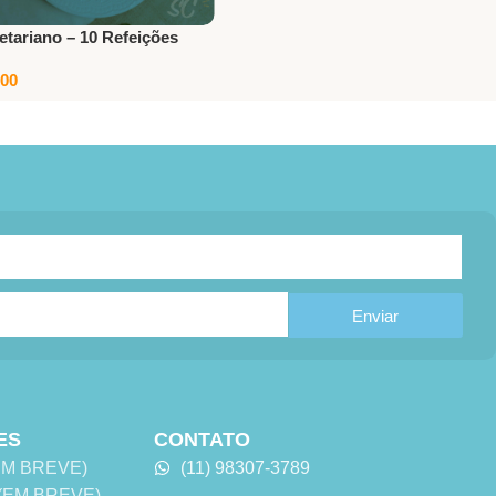
etariano – 10 Refeições
00
nar Ao Carrinho
Enviar
ES
CONTATO
 (EM BREVE)
(11) 98307-3789
s (EM BREVE)