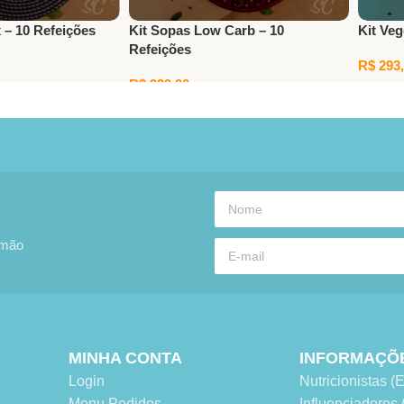
 – 10 Refeições
Kit Sopas Low Carb – 10
Kit Veg
Refeições
R$
293,
R$
239,90
rinho
Adicio
Adicionar Ao Carrinho
 mão
MINHA CONTA
INFORMAÇÕ
Login
Nutricionistas
Menu Pedidos
Influenciadore