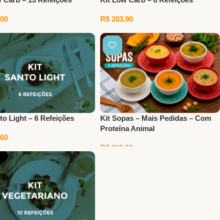
00
R$
203,90
nar Ao Carrinho
Adicionar Ao Carrinho
to Light – 6 Refeições
Kit Sopas – Mais Pedidas – Com
Proteína Animal
60
R$
119,00
nar Ao Carrinho
Adicionar Ao Carrinho