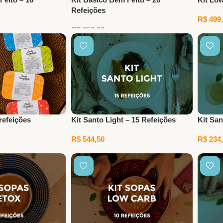
Refeições
R$
499,
R$
650,00
Adicio
rinho
Adicionar Ao Carrinho
refeições
Kit Santo Light – 15 Refeições
Kit San
R$
544,50
R$
234,
Adicionar Ao Carrinho
Adicio
rinho