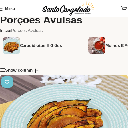
Menu
Porções Avulsas
Início
Porções Avulsas
Carboidratos E Grãos
Molhos E 
Show column