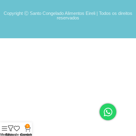
Copyright Ⓒ Santo Congelado Alimentos Eireli | Todos os direitos
reservados
0
Menu
Filtros
Lista de desejos
Carrinho