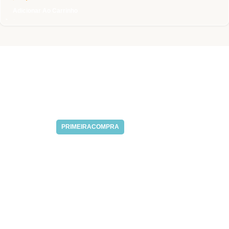
Adicionar Ao Carrinho
Desconto Na Sua
Primeira Compra
Cupom:
PRIMEIRACOMPRA
Desconto de 5% usando o cupom PRIMEIRACOMPRA
Acesse Nosso
Instagram
Descubra novidades que compartilhamos