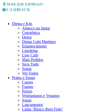
SERÁ QUE ENTREGA?
CASHBACK
Dietas e Kits
Almoço ou Jantar
Cetogênica
Detox
Dietas Gabi Martinez
Emagrecimento
Lipedema
Low Carb
Mais Pedidos
Seca Tudo
Sopas
Ver Todos
Pratos e Sopas
Carnes
Frango
Peixes
Vegetarianos e Veganos
Sopas
Lançamentos
Linha ‘Básico Bem Feito’