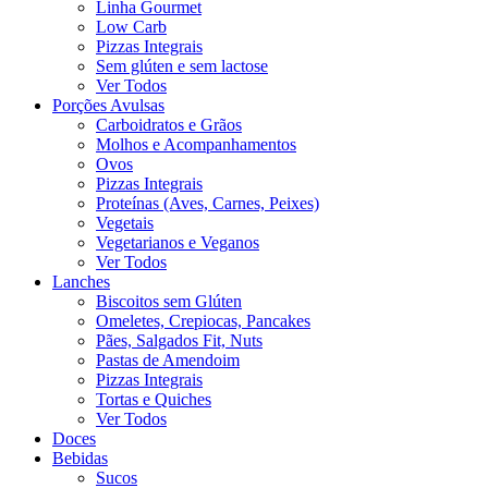
Linha Gourmet
Low Carb
Pizzas Integrais
Sem glúten e sem lactose
Ver Todos
Porções Avulsas
Carboidratos e Grãos
Molhos e Acompanhamentos
Ovos
Pizzas Integrais
Proteínas (Aves, Carnes, Peixes)
Vegetais
Vegetarianos e Veganos
Ver Todos
Lanches
Biscoitos sem Glúten
Omeletes, Crepiocas, Pancakes
Pães, Salgados Fit, Nuts
Pastas de Amendoim
Pizzas Integrais
Tortas e Quiches
Ver Todos
Doces
Bebidas
Sucos