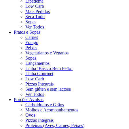
Lipedema
Low Carb
Mais Pedidos
Seca Tudo
Sopas
Ver Todos
Pratos e Sopas
Carnes
Frango
Peixes
Vegetarianos e Veganos
Sopas
Lançamentos
Linha ‘Básico Bem Feito’
Linha Gourmet
Low Carb
Pizzas Integrais
Sem glúten e sem lactose
Ver Todos
Porções Avulsas
Carboidratos e Grãos
Molhos e Acompanhamentos
Ovos
Pizzas Integrais
Proteínas (Aves, Carnes, Peixes)