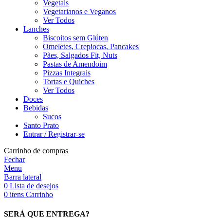
Vegetais
Vegetarianos e Veganos
Ver Todos
Lanches
Biscoitos sem Glúten
Omeletes, Crepiocas, Pancakes
Pães, Salgados Fit, Nuts
Pastas de Amendoim
Pizzas Integrais
Tortas e Quiches
Ver Todos
Doces
Bebidas
Sucos
Santo Prato
Entrar / Registrar-se
Carrinho de compras
Fechar
Menu
Barra lateral
0
Lista de desejos
0
itens
Carrinho
SERÁ QUE ENTREGA?