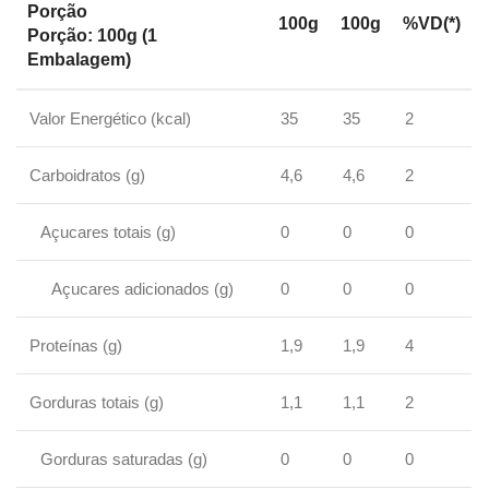
Porção
100g
100g
%VD(*)
Porção: 100g (1
Embalagem)
Valor Energético (kcal)
35
35
2
Carboidratos (g)
4,6
4,6
2
Açucares totais (g)
0
0
0
Açucares adicionados (g)
0
0
0
Proteínas (g)
1,9
1,9
4
Gorduras totais (g)
1,1
1,1
2
Gorduras saturadas (g)
0
0
0