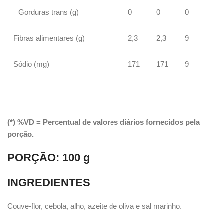
Gorduras trans (g)
0
0
0
Fibras alimentares (g)
2,3
2,3
9
Sódio (mg)
171
171
9
(*) %VD = Percentual de valores diários fornecidos pela
porção.
PORÇÃO:
100 g
INGREDIENTES
Couve-flor, cebola, alho, azeite de oliva e sal marinho.