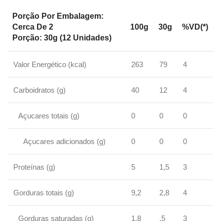
Porção Por Embalagem:
Cerca De 2
100g
30g
%VD(*)
Porção: 30g (12 Unidades)
Valor Energético (kcal)
263
79
4
Carboidratos (g)
40
12
4
Açucares totais (g)
0
0
0
Açucares adicionados (g)
0
0
0
Proteínas (g)
5
1,5
3
Gorduras totais (g)
9,2
2,8
4
Gorduras saturadas (g)
1,8
,5
3