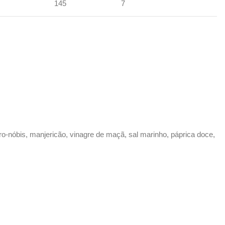
145
7
pro-nóbis, manjericão, vinagre de maçã, sal marinho, páprica doce,