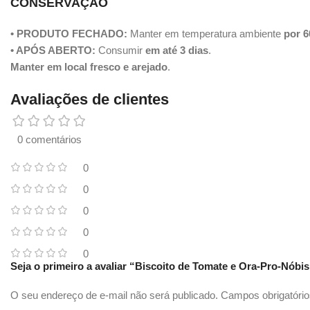
CONSERVAÇÃO
• PRODUTO FECHADO:
Manter em temperatura ambiente
por 6
• APÓS ABERTO:
Consumir
em até 3 dias
.
Manter em local fresco e arejado
.
Avaliações de clientes
0 comentários
0
0
0
0
0
Seja o primeiro a avaliar “Biscoito de Tomate e Ora-Pro-Nóbis
O seu endereço de e-mail não será publicado.
Campos obrigatóri