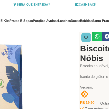
SERÁ QUE ENTREGA?
CASHBACK
 E Kits
Pratos E Sopas
Porções Avulsas
Lanches
Doces
Bebidas
Santo Prat
Início
Lanches
Bi
Biscoit
Nóbis
Biscoito saudável
Isento de glúten 
Vegano.
💠
R$
19,90
Outr
7 em estoque