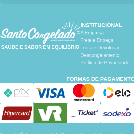
INSTITUCIONAL
A Empresa
Frete e Entrega
SAÚDE E SABOR EM EQUILÍBRIO
Troca e Devolução
Descongelamento
Política de Privacidade
FORMAS DE PAGAMENT