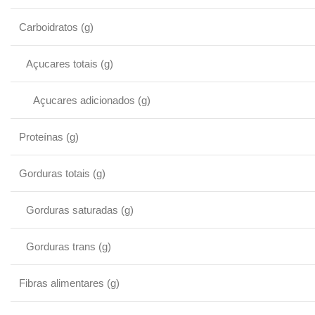
Carboidratos (g)
Açucares totais (g)
Açucares adicionados (g)
Proteínas (g)
Gorduras totais (g)
Gorduras saturadas (g)
Gorduras trans (g)
Fibras alimentares (g)