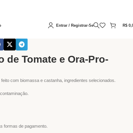
o
Entrar / Registrar-Se
R$
0,
scoitos sem Glúten
Biscoito de Tomate e Ora-Pro-Nóbis
o de Tomate e Ora-Pro-
, feito com biomassa e castanha, ingredientes selecionados.
e contaminação.
as formas de pagamento.