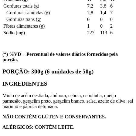
Gorduras totais (g)
7,2
3,6
6
Gorduras saturadas (g)
2,8
1,4
7
Gorduras trans (g)
0
0
0
Fibras alimentares (g)
1
0
2
Sódio (mg)
227
113
6
(*) %VD = Percentual de valores diários fornecidos pela
porção.
PORÇÃO:
300g (6 unidades de 50g)
INGREDIENTES
Miolo de acém desfiada, abóbora, cebola, cebolinha, queijo
parmesão, gergelim preto, gergelim branco, salsa, azeite de oliva, sal
marinho e páprica defumada.
NÃO CONTÉM GLÚTEN E CONSERVANTES.
ALÉRGICOS: CONTÉM LEITE.