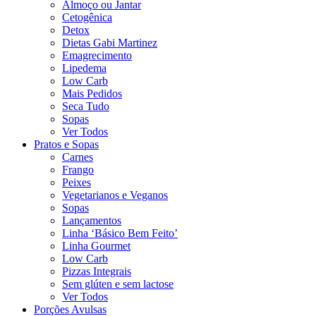
Almoço ou Jantar
Cetogênica
Detox
Dietas Gabi Martinez
Emagrecimento
Lipedema
Low Carb
Mais Pedidos
Seca Tudo
Sopas
Ver Todos
Pratos e Sopas
Carnes
Frango
Peixes
Vegetarianos e Veganos
Sopas
Lançamentos
Linha ‘Básico Bem Feito’
Linha Gourmet
Low Carb
Pizzas Integrais
Sem glúten e sem lactose
Ver Todos
Porções Avulsas