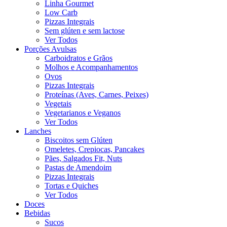
Linha Gourmet
Low Carb
Pizzas Integrais
Sem glúten e sem lactose
Ver Todos
Porções Avulsas
Carboidratos e Grãos
Molhos e Acompanhamentos
Ovos
Pizzas Integrais
Proteínas (Aves, Carnes, Peixes)
Vegetais
Vegetarianos e Veganos
Ver Todos
Lanches
Biscoitos sem Glúten
Omeletes, Crepiocas, Pancakes
Pães, Salgados Fit, Nuts
Pastas de Amendoim
Pizzas Integrais
Tortas e Quiches
Ver Todos
Doces
Bebidas
Sucos