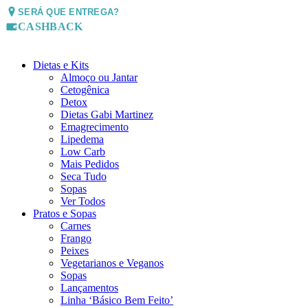
SERÁ QUE ENTREGA?
CASHBACK
Dietas e Kits
Almoço ou Jantar
Cetogênica
Detox
Dietas Gabi Martinez
Emagrecimento
Lipedema
Low Carb
Mais Pedidos
Seca Tudo
Sopas
Ver Todos
Pratos e Sopas
Carnes
Frango
Peixes
Vegetarianos e Veganos
Sopas
Lançamentos
Linha ‘Básico Bem Feito’