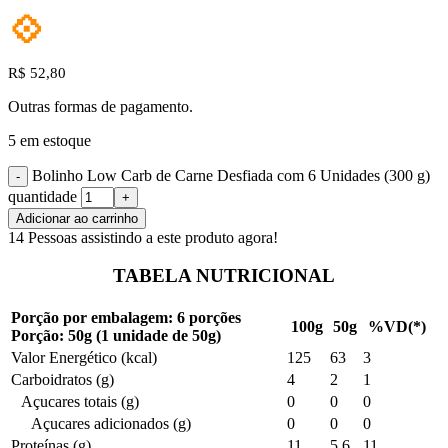
💠
R$
52,80
Outras formas de pagamento.
5 em estoque
Bolinho Low Carb de Carne Desfiada com 6 Unidades (300 g)
quantidade
Adicionar ao carrinho
14
Pessoas assistindo a este produto agora!
TABELA NUTRICIONAL
Porção por embalagem: 6 porções
100g
50g
%VD(*)
Porção: 50g (1 unidade de 50g)
Valor Energético (kcal)
125
63
3
Carboidratos (g)
4
2
1
Açucares totais (g)
0
0
0
Açucares adicionados (g)
0
0
0
Proteínas (g)
11
5,6
11