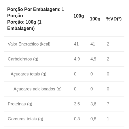
Porção Por Embalagem: 1
Porção
100g
100g
%VD(*)
Porção: 100g (1
Embalagem)
Valor Energético (kcal)
41
41
2
Carboidratos (g)
4,9
4,9
2
Açucares totais (g)
0
0
0
Açucares adicionados (g)
0
0
0
Proteínas (g)
3,6
3,6
7
Gorduras totais (g)
0,8
0,8
1