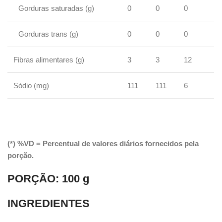
Gorduras saturadas (g)
0
0
0
Gorduras trans (g)
0
0
0
Fibras alimentares (g)
3
3
12
Sódio (mg)
111
111
6
(*) %VD = Percentual de valores diários fornecidos pela
porção.
PORÇÃO:
100 g
INGREDIENTES