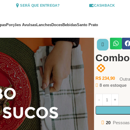
SERÁ QUE ENTREGA?
CASHBACK
pas
Porções Avulsas
Lanches
Doces
Bebidas
Santo Prato
Início
Dietas e Kit
Combo 
💠
R$
234,90
Outr
8 em estoque
20
Pessoas 