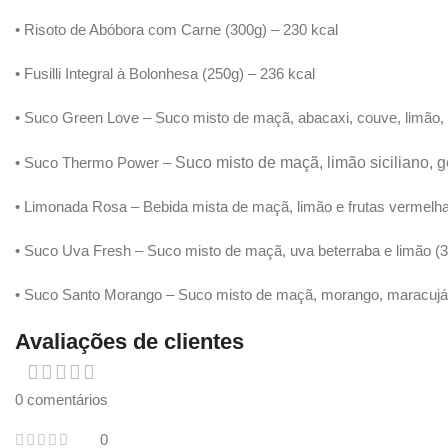
• Risoto de Abóbora com Carne (300g) – 230 kcal
• Fusilli Integral à Bolonhesa (250g) – 236 kcal
• Suco Green Love – Suco misto de maçã, abacaxi, couve, limão, 
• Suco Thermo Power –
Suco misto de maçã, limão siciliano, 
• Limonada Rosa – Bebida mista de maçã, limão e frutas vermelh
• Suco Uva Fresh – Suco misto de maçã, uva beterraba e limão (3
• Suco Santo Morango – Suco misto de maçã, morango, maracujá, b
Avaliações de clientes
0 comentários
0