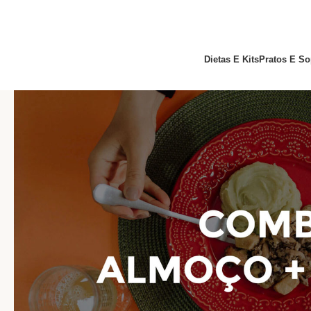
Dietas E Kits
Pratos E So