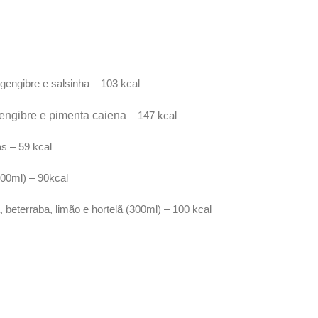
gengibre e salsinha – 103 kcal
gengibre e pimenta caiena
– 147 kcal
as – 59 kcal
00ml) – 90kcal
eterraba, limão e hortelã (300ml) – 100 kcal