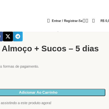
Entrar / Registrar-Se
R$
0,
s
Dietas Gabi Martinez
Combo Almoço + Sucos – 5 dias
Almoço + Sucos – 5 dias
as formas de pagamento.
Adicionar Ao Carrinho
assistindo a este produto agora!