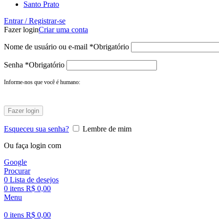
Santo Prato
Entrar / Registrar-se
Fazer login
Criar uma conta
Nome de usuário ou e-mail
*
Obrigatório
Senha
*
Obrigatório
Informe-nos que você é humano:
Fazer login
Esqueceu sua senha?
Lembre de mim
Ou faça login com
Google
Procurar
0
Lista de desejos
0
itens
R$
0,00
Menu
0
itens
R$
0,00