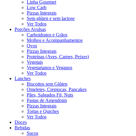
Linha Gourmet
Low Carb
Pizzas Integrais
Sem glúten e sem lactose
Ver Todos
Porções Avulsas
Carboidratos e Grãos
Molhos e Acompanhamentos
Ovos
Pizzas Integrais
Proteínas (Aves, Carnes, Peixes)
Vegetais
Vegetarianos e Veganos
Ver Todos
Lanches
Biscoitos sem Glúten
Omeletes, Crepiocas, Pancakes
Pães, Salgados Fit, Nuts
Pastas de Amendoim
Pizzas Integrais
Tortas e Quiches
Ver Todos
Doces
Bebidas
Sucos