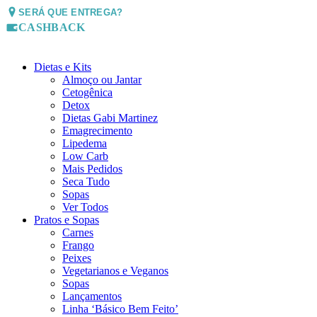
SERÁ QUE ENTREGA?
CASHBACK
Dietas e Kits
Almoço ou Jantar
Cetogênica
Detox
Dietas Gabi Martinez
Emagrecimento
Lipedema
Low Carb
Mais Pedidos
Seca Tudo
Sopas
Ver Todos
Pratos e Sopas
Carnes
Frango
Peixes
Vegetarianos e Veganos
Sopas
Lançamentos
Linha ‘Básico Bem Feito’