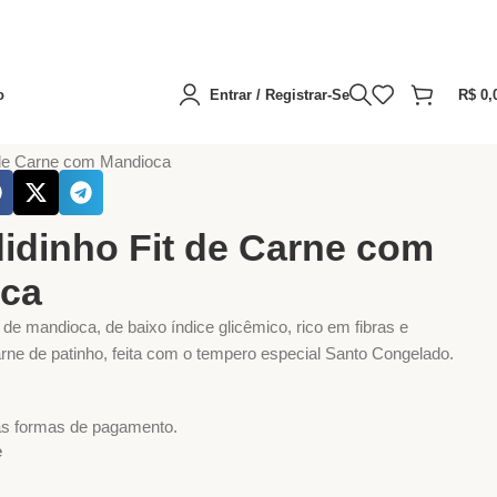
o
Entrar / Registrar-Se
R$
0,
pas
Sem glúten e sem lactose
 de Carne com Mandioca
idinho Fit de Carne com
ca
de mandioca, de baixo índice glicêmico, rico em fibras e
rne de patinho, feita com o tempero especial Santo Congelado.
as formas de pagamento.
e