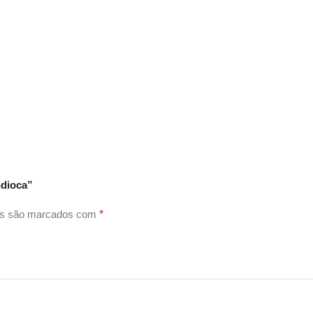
ndioca”
os são marcados com
*