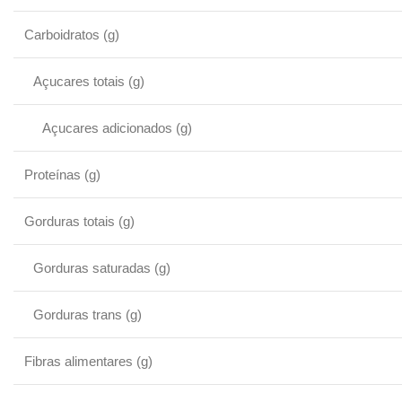
Carboidratos (g)
Açucares totais (g)
Açucares adicionados (g)
Proteínas (g)
Gorduras totais (g)
Gorduras saturadas (g)
Gorduras trans (g)
Fibras alimentares (g)