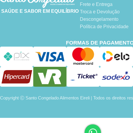
Frete e Entrega
SAÚDE E SABOR EM EQUILÍBRIO
Troca e Devolução
Descongelamento
Política de Privacidade
FORMAS DE PAGAMENT
Copyright Ⓒ Santo Congelado Alimentos Eireli | Todos os direitos r