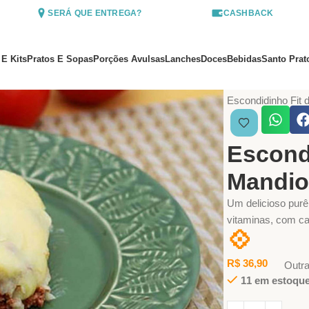
SERÁ QUE ENTREGA?
CASHBACK
 E Kits
Pratos E Sopas
Porções Avulsas
Lanches
Doces
Bebidas
Santo Prat
Início
Pratos e So
Escondidinho Fit
Escond
Mandio
Um delicioso purê 
vitaminas, com ca
💠
R$
36,90
Outr
11 em estoqu