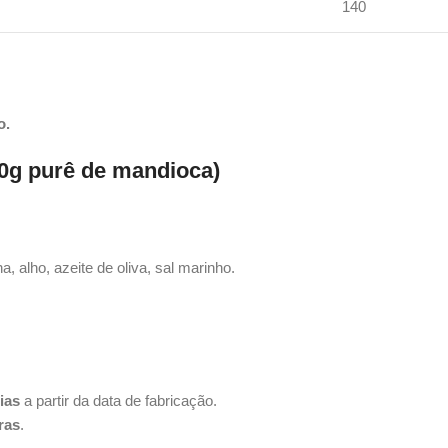
140
o.
50g purê de mandioca)
, alho, azeite de oliva, sal marinho.
ias
a partir da data de fabricação.
ras
.