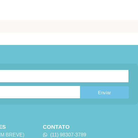
Enviar
ES
CONTATO
 (EM BREVE)
(11) 98307-3789