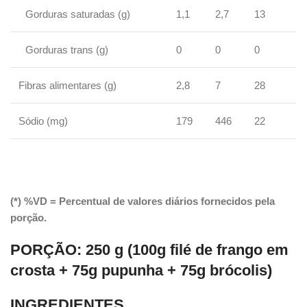
Gorduras saturadas (g)
1,1
2,7
13
Gorduras trans (g)
0
0
0
Fibras alimentares (g)
2,8
7
28
Sódio (mg)
179
446
22
(*) %VD = Percentual de valores diários fornecidos pela
porção.
PORÇÃO:
250 g (100g filé de frango em
crosta + 75g pupunha + 75g brócolis)
INGREDIENTES