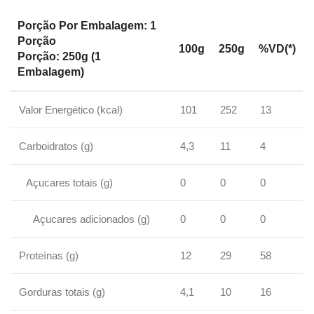
Porção Por Embalagem: 1
Porção
100g
250g
%VD(*)
Porção: 250g (1
Embalagem)
Valor Energético (kcal)
101
252
13
Carboidratos (g)
4,3
11
4
Açucares totais (g)
0
0
0
Açucares adicionados (g)
0
0
0
Proteínas (g)
12
29
58
Gorduras totais (g)
4,1
10
16