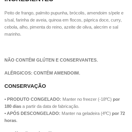
Peito de frango, palmito pupunha, brócolis, amendoim s/pele e
s/sal, farinha de aveia, quinoa em flocos, páprica doce, curry,
cebola, alho, pimenta do reino, azeite de oliva, alecrim e sal
marinho.
NÃO CONTÉM GLÚTEN E CONSERVANTES.
ALÉRGICOS: CONTÉM AMENDOIM.
CONSERVAÇÃO
• PRODUTO CONGELADO:
Manter no freezer (-18ºC)
por
180 dias
a partir da data de fabricação.
• APÓS DESCONGELADO:
Manter na geladeira (4ºC)
por 72
horas
.