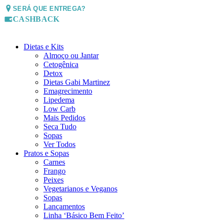
SERÁ QUE ENTREGA?
CASHBACK
Dietas e Kits
Almoço ou Jantar
Cetogênica
Detox
Dietas Gabi Martinez
Emagrecimento
Lipedema
Low Carb
Mais Pedidos
Seca Tudo
Sopas
Ver Todos
Pratos e Sopas
Carnes
Frango
Peixes
Vegetarianos e Veganos
Sopas
Lançamentos
Linha ‘Básico Bem Feito’