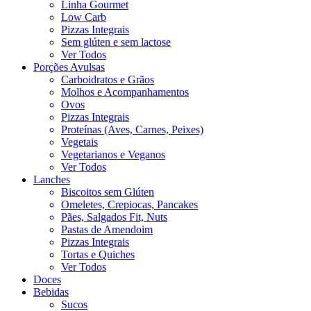
Linha Gourmet
Low Carb
Pizzas Integrais
Sem glúten e sem lactose
Ver Todos
Porções Avulsas
Carboidratos e Grãos
Molhos e Acompanhamentos
Ovos
Pizzas Integrais
Proteínas (Aves, Carnes, Peixes)
Vegetais
Vegetarianos e Veganos
Ver Todos
Lanches
Biscoitos sem Glúten
Omeletes, Crepiocas, Pancakes
Pães, Salgados Fit, Nuts
Pastas de Amendoim
Pizzas Integrais
Tortas e Quiches
Ver Todos
Doces
Bebidas
Sucos