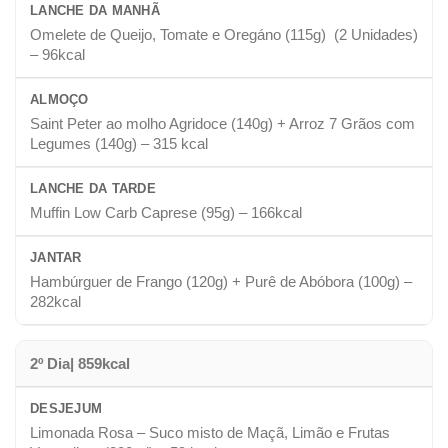
LANCHE DA MANHÃ
Omelete de Queijo, Tomate e Oregáno (115g) (2 Unidades)
– 96kcal
ALMOÇO
Saint Peter ao molho Agridoce (140g) + Arroz 7 Grãos com
Legumes (140g) – 315 kcal
LANCHE DA TARDE
Muffin Low Carb Caprese (95g) – 166kcal
JANTAR
Hambúrguer de Frango (120g) + Purê de Abóbora (100g) –
282kcal
2º Dia| 859kcal
DESJEJUM
Limonada Rosa – Suco misto de Maçã, Limão e Frutas