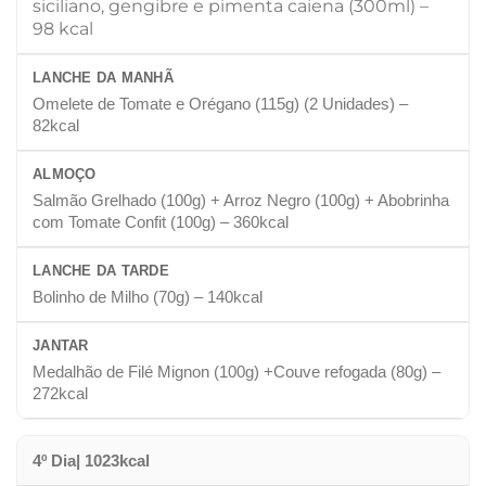
siciliano, gengibre e pimenta caiena (300ml)
–
98 kcal
LANCHE DA MANHÃ
Omelete de Tomate e Orégano (115g) (2 Unidades) –
82kcal
ALMOÇO
Salmão Grelhado (100g) + Arroz Negro (100g) + Abobrinha
com Tomate Confit (100g) – 360kcal
LANCHE DA TARDE
Bolinho de Milho (70g) – 140kcal
JANTAR
Medalhão de Filé Mignon (100g) +Couve refogada (80g) –
272kcal
4º Dia| 1023kcal