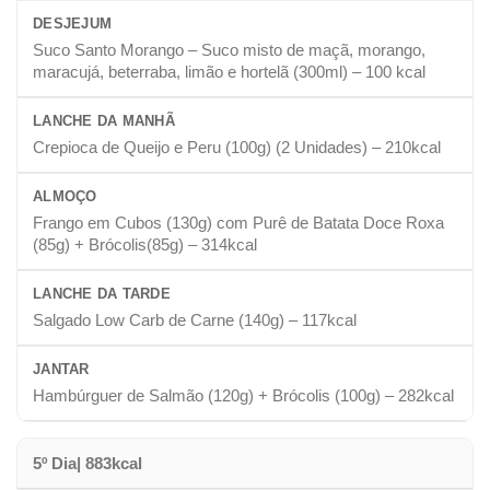
DESJEJUM
Suco Santo Morango – Suco misto de maçã, morango,
maracujá, beterraba, limão e hortelã (300ml) – 100 kcal
LANCHE DA MANHÃ
Crepioca de Queijo e Peru (100g) (2 Unidades) – 210kcal
ALMOÇO
Frango em Cubos (130g) com Purê de Batata Doce Roxa
(85g) + Brócolis(85g) – 314kcal
LANCHE DA TARDE
Salgado Low Carb de Carne (140g) – 117kcal
JANTAR
Hambúrguer de Salmão (120g) + Brócolis (100g) – 282kcal
5º Dia| 883kcal