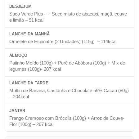
DESJEJUM
Suco Verde Plus – – Suco misto de abacaxi, maçã, couve
e limão – 91 kcal
LANCHE DA MANHÃ
Omelete de Espinafre (2 Unidades) (115g) – 114kcal
ALMOÇO
Patinho Moído (100g) + Purê de Abóbora (100g) + Mix de
legumes (100g)- 207 kcal
LANCHE DA TARDE
Muffin de Banana, Castanha e Chocolate 55% Cacau (80g)
– 204kcal
JANTAR
Frango Cremoso com Brócolis (100g) + Arroz de Couve-
Flor (100g) – 267 kcal