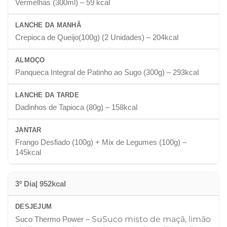
Vermelhas (300ml) – 59 kcal
LANCHE DA MANHÃ
Crepioca de Queijo(100g) (2 Unidades) – 204kcal
ALMOÇO
Panqueca Integral de Patinho ao Sugo (300g) – 293kcal
LANCHE DA TARDE
Dadinhos de Tapioca (80g) – 158kcal
JANTAR
Frango Desfiado (100g) + Mix de Legumes (100g) –
145kcal
3º Dia| 952kcal
DESJEJUM
SuSuco misto de maçã, limão
Suco Thermo Power –