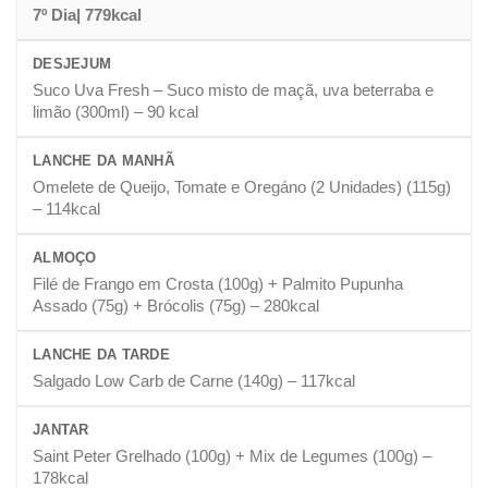
7º Dia| 779kcal
DESJEJUM
Suco Uva Fresh – Suco misto de maçã, uva beterraba e
limão (300ml) – 90 kcal
LANCHE DA MANHÃ
Omelete de Queijo, Tomate e Oregáno (2 Unidades) (115g)
– 114kcal
ALMOÇO
Filé de Frango em Crosta (100g) + Palmito Pupunha
Assado (75g) + Brócolis (75g) – 280kcal
LANCHE DA TARDE
Salgado Low Carb de Carne (140g) – 117kcal
JANTAR
Saint Peter Grelhado (100g) + Mix de Legumes (100g) –
178kcal