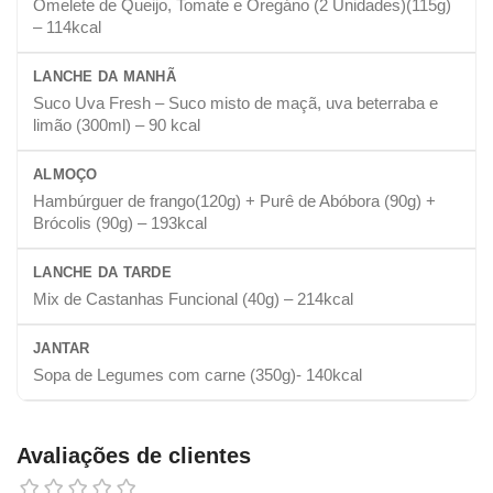
Omelete de Queijo, Tomate e Oregáno (2 Unidades)(115g)
– 114kcal
LANCHE DA MANHÃ
Suco Uva Fresh – Suco misto de maçã, uva beterraba e
limão (300ml) – 90 kcal
ALMOÇO
Hambúrguer de frango(120g) + Purê de Abóbora (90g) +
Brócolis (90g) – 193kcal
LANCHE DA TARDE
Mix de Castanhas Funcional (40g) – 214kcal
JANTAR
Sopa de Legumes com carne (350g)- 140kcal
Avaliações de clientes