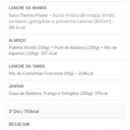
LANCHE DA MANHÃ
Suco misto de maçã, limão
Suco Thermo Power –
siciliano, gengibre e pimenta caiena (300ml)
–
98 kcal
ALMOÇO
Patinho Moído (100g) + Purê de Abóbora (100g) + Mix de
legumes (100g)- 207 kcal
LANCHE DA TARDE
Mix de Castanhas Funcional (40g) – 214kcal
JANTAR
Sopa de Abóbora, Frango e Gengibre (350g)- 97kcal
3º Dia | 751kcal
DESJEJUM