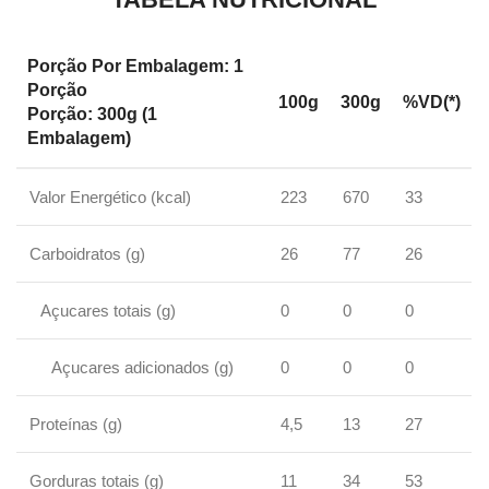
Porção Por Embalagem: 1
Porção
100g
300g
%VD(*)
Porção: 300g (1
Embalagem)
Valor Energético (kcal)
223
670
33
Carboidratos (g)
26
77
26
Açucares totais (g)
0
0
0
Açucares adicionados (g)
0
0
0
Proteínas (g)
4,5
13
27
Gorduras totais (g)
11
34
53