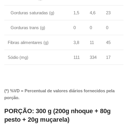
Gorduras saturadas (g)
1,5
4,6
23
Gorduras trans (g)
0
0
0
Fibras alimentares (g)
3,8
11
45
Sódio (mg)
111
334
17
(*) %VD = Percentual de valores diários fornecidos pela
porção.
PORÇÃO:
300 g (200g nhoque + 80g
pesto + 20g muçarela)