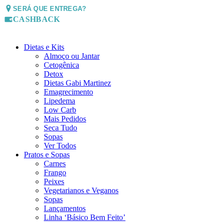
SERÁ QUE ENTREGA?
CASHBACK
Dietas e Kits
Almoço ou Jantar
Cetogênica
Detox
Dietas Gabi Martinez
Emagrecimento
Lipedema
Low Carb
Mais Pedidos
Seca Tudo
Sopas
Ver Todos
Pratos e Sopas
Carnes
Frango
Peixes
Vegetarianos e Veganos
Sopas
Lançamentos
Linha ‘Básico Bem Feito’