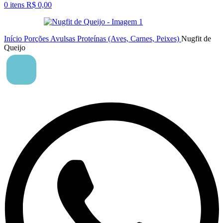
0
itens
R$
0,00
Início
Porções Avulsas
Proteínas (Aves, Carnes, Peixes)
Nugfit de
Queijo