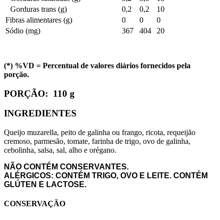
Gorduras trans (g)
0,2
0,2
10
Fibras alimentares (g)
0
0
0
Sódio (mg)
367
404
20
(*) %VD = Percentual de valores diários fornecidos pela
porção.
PORÇÃO:
110 g
INGREDIENTES
Queijo muzarella, peito de galinha ou frango, ricota, requeijão
cremoso, parmesão, tomate, farinha de trigo, ovo de galinha,
cebolinha, salsa, sal, alho e orégano.
NÃO CONTÉM CONSERVANTES.
ALÉRGICOS: CONTÉM TRIGO, OVO E LEITE. CONTÉM
GLÚTEN E LACTOSE.
CONSERVAÇÃO