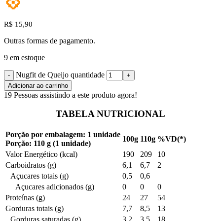
💠
R$
15,90
Outras formas de pagamento.
9 em estoque
Nugfit de Queijo quantidade
Adicionar ao carrinho
19
Pessoas assistindo a este produto agora!
TABELA NUTRICIONAL
Porção por embalagem: 1 unidade
100g
110g
%VD(*)
Porção: 110 g (1 unidade)
Valor Energético (kcal)
190
209
10
Carboidratos (g)
6,1
6,7
2
Açucares totais (g)
0,5
0,6
Açucares adicionados (g)
0
0
0
Proteínas (g)
24
27
54
Gorduras totais (g)
7,7
8,5
13
Gorduras saturadas (g)
3,2
3,5
18