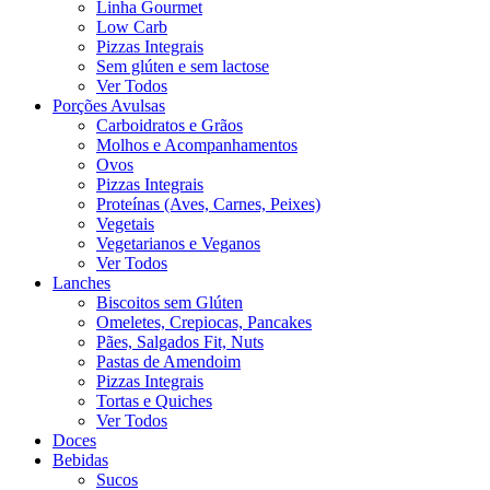
Linha Gourmet
Low Carb
Pizzas Integrais
Sem glúten e sem lactose
Ver Todos
Porções Avulsas
Carboidratos e Grãos
Molhos e Acompanhamentos
Ovos
Pizzas Integrais
Proteínas (Aves, Carnes, Peixes)
Vegetais
Vegetarianos e Veganos
Ver Todos
Lanches
Biscoitos sem Glúten
Omeletes, Crepiocas, Pancakes
Pães, Salgados Fit, Nuts
Pastas de Amendoim
Pizzas Integrais
Tortas e Quiches
Ver Todos
Doces
Bebidas
Sucos