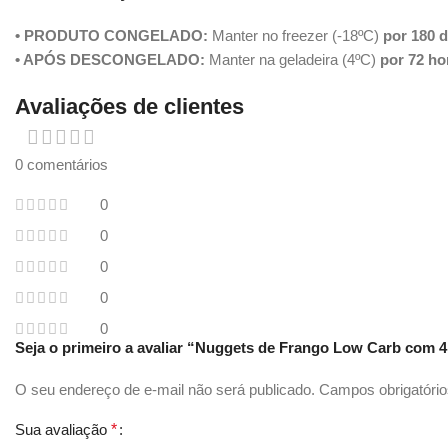
• PRODUTO CONGELADO:
Manter no freezer (-18ºC)
por 180 d
• APÓS DESCONGELADO:
Manter na geladeira (4ºC)
por 72 ho
Avaliações de clientes
0 comentários
0
0
0
0
0
Seja o primeiro a avaliar “Nuggets de Frango Low Carb com 4
O seu endereço de e-mail não será publicado.
Campos obrigatóri
Sua avaliação
*