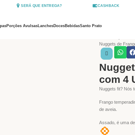
SERÁ QUE ENTREGA?
CASHBACK
pas
Porções Avulsas
Lanches
Doces
Bebidas
Santo Prato
Início
Porções Av
Nuggets de Frang
Nugget
com 4 
Nuggets fit? Nós 
Frango temperadi
de aveia.
Assado, é uma deli
💠