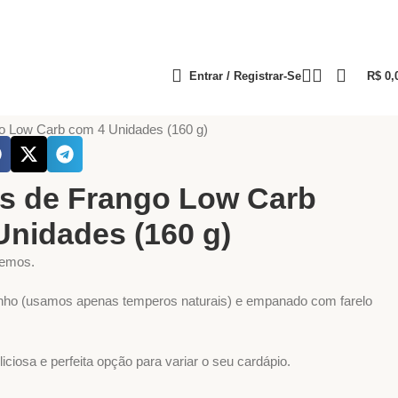
Entrar / Registrar-Se
R$
0,
ulsas
Proteínas (Aves, Carnes, Peixes)
o Low Carb com 4 Unidades (160 g)
s de Frango Low Carb
Unidades (160 g)
temos.
nho (usamos apenas temperos naturais) e empanado com farelo
ciosa e perfeita opção para variar o seu cardápio.