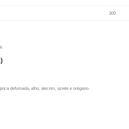
300
o.
)
áprica defumada, alho, alecrim, azeite e orégano.