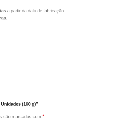
ias
a partir da data de fabricação.
ras
.
 Unidades (160 g)”
os são marcados com
*