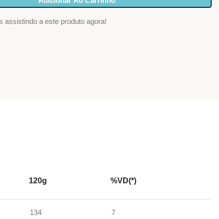
Adicionar Ao Carrinho
 assistindo a este produto agora!
120g
%VD(*)
134
7