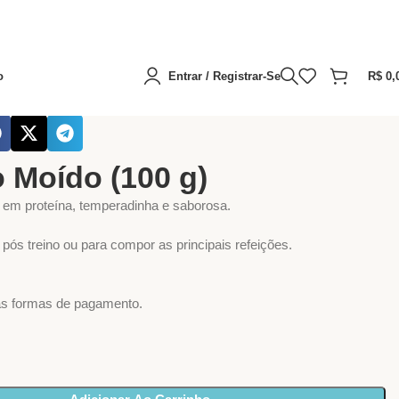
o
Entrar / Registrar-Se
R$
0,
ulsas
Proteínas (Aves, Carnes, Peixes)
Patinho Moído (100 g)
 Moído (100 g)
 em proteína, temperadinha e saborosa.
pós treino ou para compor as principais refeições.
as formas de pagamento.