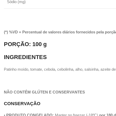
Sódio (mg)
(*) %VD = Percentual de valores diários fornecidos pela porçã
PORÇÃO:
100 g
INGREDIENTES
Patinho moído, tomate, cebola, cebolinha, alho, salsinha, azeite de
NÃO CONTÉM GLÚTEN E CONSERVANTES
CONSERVAÇÃO
• PRODUTO CONGELADO:
Manter no freezer (-18ºC)
por 180 d