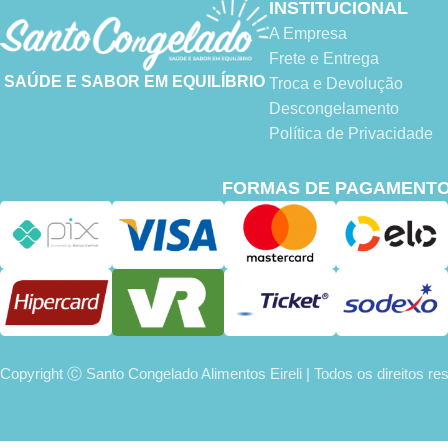
INSTITUCIONAL
A Empresa
Frete e Entrega
SAÚDE E SABOR EM EQUILÍBRIO
Troca e Devolução
Descongelamento
Política de Privacidade
FORMAS DE PAGAMENT
Copyright Ⓒ Santo Congelado Alimentos Eireli | Todos os direitos r