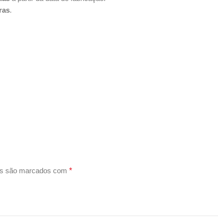
ras
.
os são marcados com
*