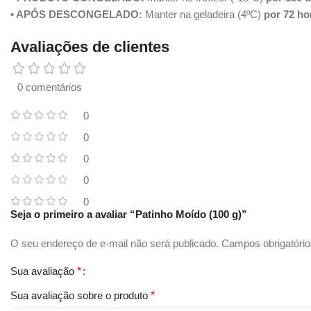
• APÓS DESCONGELADO:
Manter na geladeira (4ºC)
por 72 ho
Avaliações de clientes
0 comentários
0
0
0
0
0
Seja o primeiro a avaliar “Patinho Moído (100 g)”
O seu endereço de e-mail não será publicado.
Campos obrigatóri
Sua avaliação
*
Sua avaliação sobre o produto
*