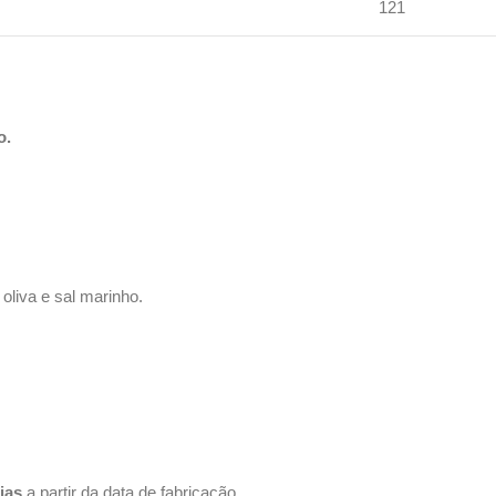
121
o.
 oliva e sal marinho.
ias
a partir da data de fabricação.