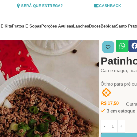
SERÁ QUE ENTREGA?
CASHBACK
 E Kits
Pratos E Sopas
Porções Avulsas
Lanches
Doces
Bebidas
Santo Prat
Início
Porções Av
Patinho
Carne magra, rica
Ótimo para pré ou 
💠
R$
17,50
Outr
3 em estoque