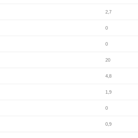
2,7
0
0
20
4,8
1,9
0
0,9