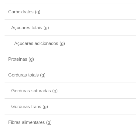
Carboidratos (g)
Açucares totais (g)
Açucares adicionados (g)
Proteínas (g)
Gorduras totais (g)
Gorduras saturadas (g)
Gorduras trans (g)
Fibras alimentares (g)