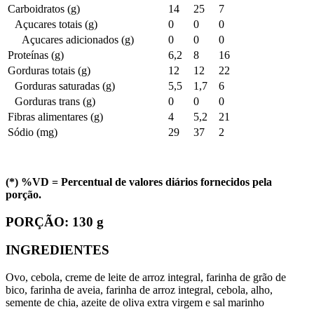
Carboidratos (g)
14
25
7
Açucares totais (g)
0
0
0
Açucares adicionados (g)
0
0
0
Proteínas (g)
6,2
8
16
Gorduras totais (g)
12
12
22
Gorduras saturadas (g)
5,5
1,7
6
Gorduras trans (g)
0
0
0
Fibras alimentares (g)
4
5,2
21
Sódio (mg)
29
37
2
(*) %VD = Percentual de valores diários fornecidos pela
porção.
PORÇÃO:
130 g
INGREDIENTES
Ovo, cebola, creme de leite de arroz integral, farinha de grão de
bico, farinha de aveia, farinha de arroz integral, cebola, alho,
semente de chia, azeite de oliva extra virgem e sal marinho