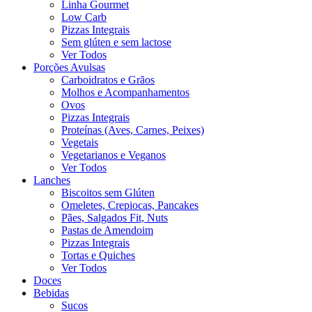
Linha Gourmet
Low Carb
Pizzas Integrais
Sem glúten e sem lactose
Ver Todos
Porções Avulsas
Carboidratos e Grãos
Molhos e Acompanhamentos
Ovos
Pizzas Integrais
Proteínas (Aves, Carnes, Peixes)
Vegetais
Vegetarianos e Veganos
Ver Todos
Lanches
Biscoitos sem Glúten
Omeletes, Crepiocas, Pancakes
Pães, Salgados Fit, Nuts
Pastas de Amendoim
Pizzas Integrais
Tortas e Quiches
Ver Todos
Doces
Bebidas
Sucos