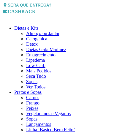
SERÁ QUE ENTREGA?
CASHBACK
Dietas e Kits
Almoço ou Jantar
Cetogênica
Detox
Dietas Gabi Martinez
Emagrecimento
Lipedema
Low Carb
Mais Pedidos
Seca Tudo
Sopas
Ver Todos
Pratos e Sopas
Carnes
Frango
Peixes
Vegetarianos e Veganos
Sopas
Lançamentos
Linha ‘Básico Bem Feito’