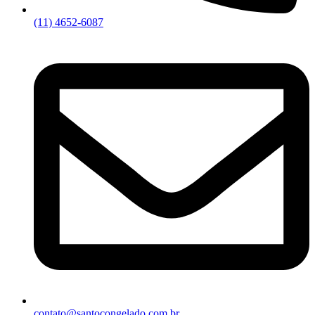
(11) 4652-6087
contato@santocongelado.com.br