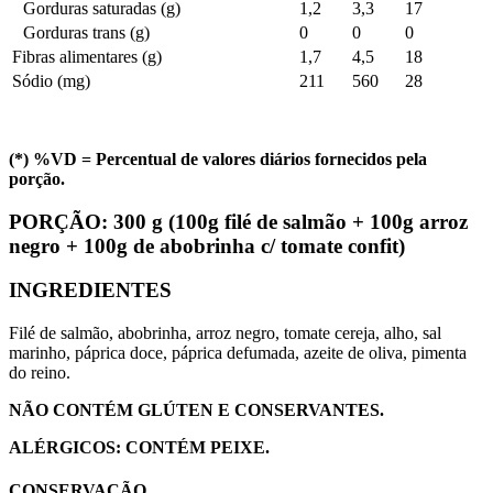
Gorduras saturadas (g)
1,2
3,3
17
Gorduras trans (g)
0
0
0
Fibras alimentares (g)
1,7
4,5
18
Sódio (mg)
211
560
28
(*) %VD = Percentual de valores diários fornecidos pela
porção.
PORÇÃO:
300 g (100g filé de salmão + 100g arroz
negro + 100g de abobrinha c/ tomate confit)
INGREDIENTES
Filé de salmão, abobrinha, arroz negro, tomate cereja, alho, sal
marinho, páprica doce, páprica defumada, azeite de oliva, pimenta
do reino.
NÃO CONTÉM GLÚTEN E CONSERVANTES.
ALÉRGICOS: CONTÉM PEIXE.
CONSERVAÇÃO