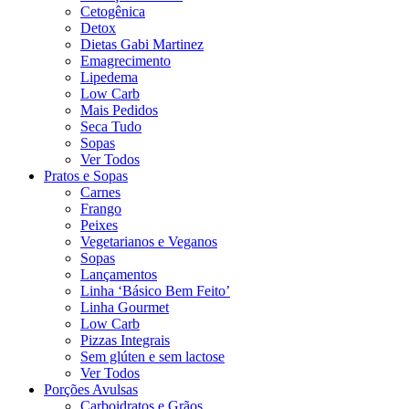
Cetogênica
Detox
Dietas Gabi Martinez
Emagrecimento
Lipedema
Low Carb
Mais Pedidos
Seca Tudo
Sopas
Ver Todos
Pratos e Sopas
Carnes
Frango
Peixes
Vegetarianos e Veganos
Sopas
Lançamentos
Linha ‘Básico Bem Feito’
Linha Gourmet
Low Carb
Pizzas Integrais
Sem glúten e sem lactose
Ver Todos
Porções Avulsas
Carboidratos e Grãos