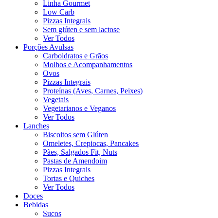
Linha Gourmet
Low Carb
Pizzas Integrais
Sem glúten e sem lactose
Ver Todos
Porções Avulsas
Carboidratos e Grãos
Molhos e Acompanhamentos
Ovos
Pizzas Integrais
Proteínas (Aves, Carnes, Peixes)
Vegetais
Vegetarianos e Veganos
Ver Todos
Lanches
Biscoitos sem Glúten
Omeletes, Crepiocas, Pancakes
Pães, Salgados Fit, Nuts
Pastas de Amendoim
Pizzas Integrais
Tortas e Quiches
Ver Todos
Doces
Bebidas
Sucos