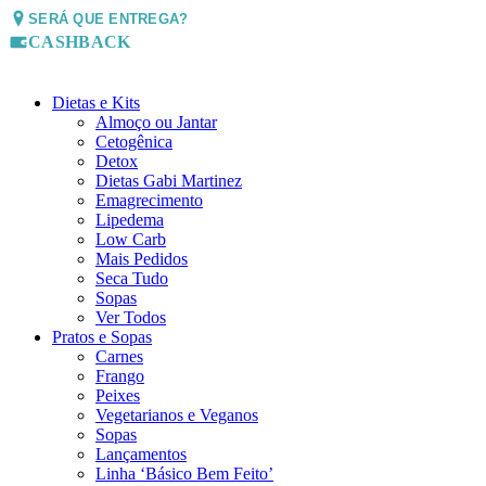
SERÁ QUE ENTREGA?
CASHBACK
Dietas e Kits
Almoço ou Jantar
Cetogênica
Detox
Dietas Gabi Martinez
Emagrecimento
Lipedema
Low Carb
Mais Pedidos
Seca Tudo
Sopas
Ver Todos
Pratos e Sopas
Carnes
Frango
Peixes
Vegetarianos e Veganos
Sopas
Lançamentos
Linha ‘Básico Bem Feito’