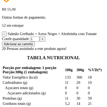
R$
55,90
Outras formas de pagamento.
12 em estoque
Salmão Grelhado + Arroz Negro + Abobrinha com Tomate
Confit quantidade
Adicionar ao carrinho
20
Pessoas assistindo a este produto agora!
TABELA NUTRICIONAL
Porção por embalagem: 1 porção
100g
300g
%VD(*)
Porção:300g (1 embalagem)
Valor Energético (kcal)
133
360
18
Carboidratos (g)
11
29
10
Açucares totais (g)
0
0
0
Açucares adicionados (g)
0
0
0
Proteínas (g)
11
30
59
Gorduras totais (g)
5,2
14
21