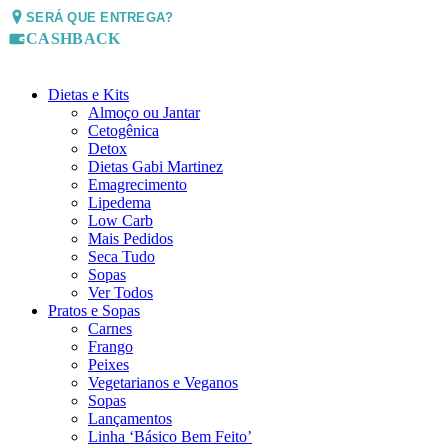
SERÁ QUE ENTREGA?
CASHBACK
Dietas e Kits
Almoço ou Jantar
Cetogênica
Detox
Dietas Gabi Martinez
Emagrecimento
Lipedema
Low Carb
Mais Pedidos
Seca Tudo
Sopas
Ver Todos
Pratos e Sopas
Carnes
Frango
Peixes
Vegetarianos e Veganos
Sopas
Lançamentos
Linha ‘Básico Bem Feito’