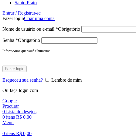
Santo Prato
Entrar / Registrar-se
Fazer login
Criar uma conta
Nome de usuário ou e-mail
*
Obrigatório
Senha
*
Obrigatório
Informe-nos que você é humano:
Fazer login
Esqueceu sua senha?
Lembre de mim
Ou faça login com
Google
Procurar
0
Lista de desejos
0
itens
R$
0,00
Menu
0
itens
R$
0,00