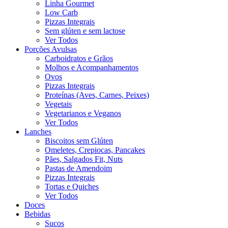
Linha Gourmet
Low Carb
Pizzas Integrais
Sem glúten e sem lactose
Ver Todos
Porções Avulsas
Carboidratos e Grãos
Molhos e Acompanhamentos
Ovos
Pizzas Integrais
Proteínas (Aves, Carnes, Peixes)
Vegetais
Vegetarianos e Veganos
Ver Todos
Lanches
Biscoitos sem Glúten
Omeletes, Crepiocas, Pancakes
Pães, Salgados Fit, Nuts
Pastas de Amendoim
Pizzas Integrais
Tortas e Quiches
Ver Todos
Doces
Bebidas
Sucos