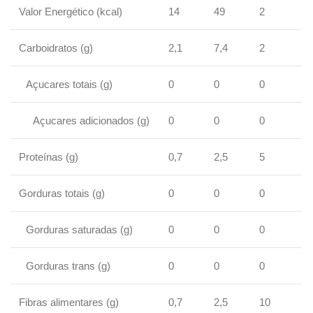
Valor Energético (kcal)
14
49
2
Carboidratos (g)
2,1
7,4
2
Açucares totais (g)
0
0
0
Açucares adicionados (g)
0
0
0
Proteínas (g)
0,7
2,5
5
Gorduras totais (g)
0
0
0
Gorduras saturadas (g)
0
0
0
Gorduras trans (g)
0
0
0
Fibras alimentares (g)
0,7
2,5
10