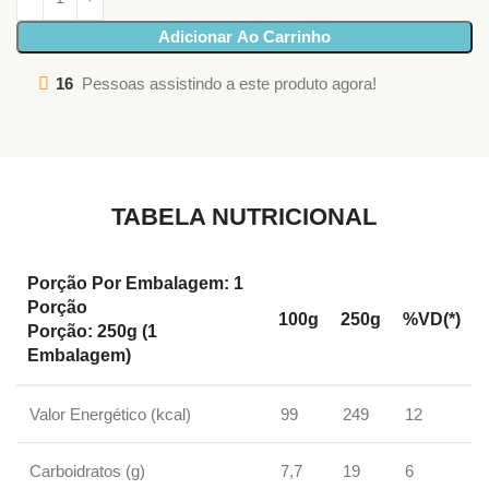
Adicionar Ao Carrinho
16
Pessoas assistindo a este produto agora!
TABELA NUTRICIONAL
Porção Por Embalagem: 1
Porção
100g
250g
%VD(*)
Porção: 250g (1
Embalagem)
Valor Energético (kcal)
99
249
12
Carboidratos (g)
7,7
19
6