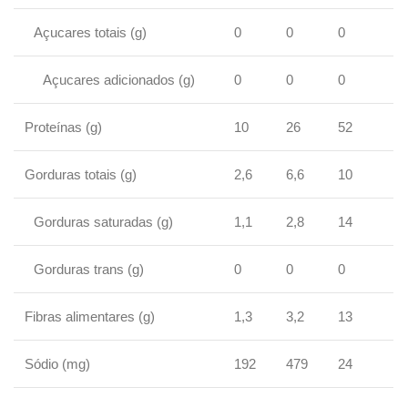
Açucares totais (g)
0
0
0
Açucares adicionados (g)
0
0
0
Proteínas (g)
10
26
52
Gorduras totais (g)
2,6
6,6
10
Gorduras saturadas (g)
1,1
2,8
14
Gorduras trans (g)
0
0
0
Fibras alimentares (g)
1,3
3,2
13
Sódio (mg)
192
479
24