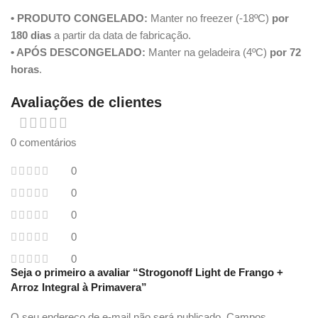
• PRODUTO CONGELADO:
Manter no freezer (-18ºC)
por
180 dias
a partir da data de fabricação.
• APÓS DESCONGELADO:
Manter na geladeira (4ºC)
por 72
horas
.
Avaliações de clientes
0 comentários
0
0
0
0
0
Seja o primeiro a avaliar “Strogonoff Light de Frango +
Arroz Integral à Primavera”
O seu endereço de e-mail não será publicado.
Campos