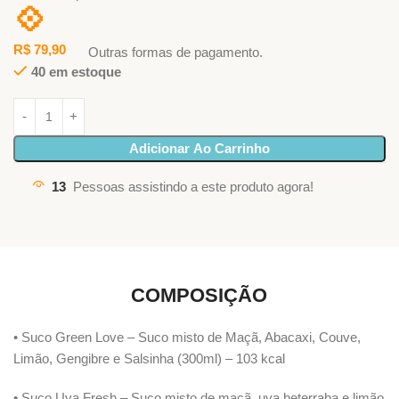
💠
R$
79,90
Outras formas de pagamento.
40 em estoque
Adicionar Ao Carrinho
13
Pessoas assistindo a este produto agora!
COMPOSIÇÃO
• Suco Green Love – Suco misto de Maçã, Abacaxi, Couve,
Limão, Gengibre e Salsinha (300ml) – 103 kcal
• Suco Uva Fresh – Suco misto de maçã, uva beterraba e limão